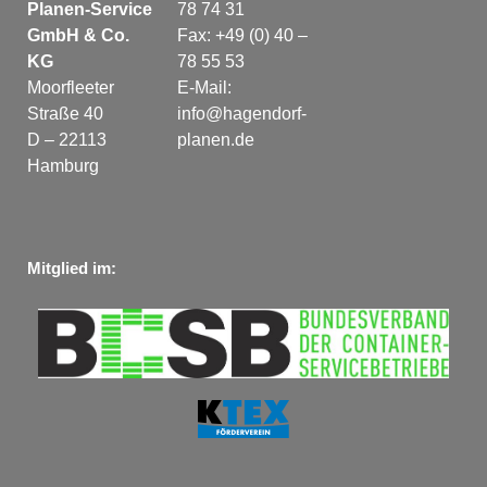
Planen-Service
78 74 31
GmbH & Co.
Fax: +49 (0) 40 –
KG
78 55 53
Moorfleeter
E-Mail:
Straße 40
info@hagendorf-
D – 22113
planen.de
Hamburg
Mitglied im: